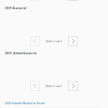
2019-Karneval
Zurück
Weiter
Seite
1
von 4
2019_Kinderkarneval
Zurück
Weiter
Seite
1
von 2
2020 Schmidt Michael & Nicole