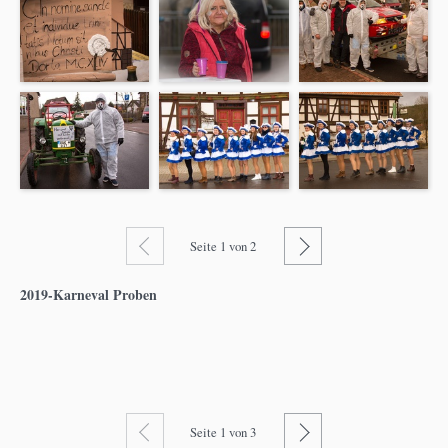
Zurück
Weiter
Seite
1
von 2
2019-Karneval Proben
Zurück
Weiter
Seite
1
von 3